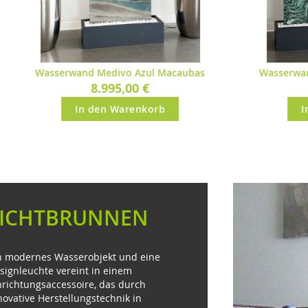
Wasserwand Medivo Lappland Green
Wasse
7.995,00 €
In den Warenkorb
LICHTBRUNNEN
n modernes Wasserobjekt und eine
signleuchte vereint in einem
nrichtungsaccessoire, das durch
novative Herstellungstechnik in