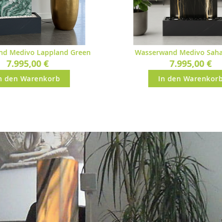
rwand Medivo Sahara Noir
Wasserwand Medivo Ca
7.995,00 €
7.995,00 €
In den Warenkorb
In den Warenko