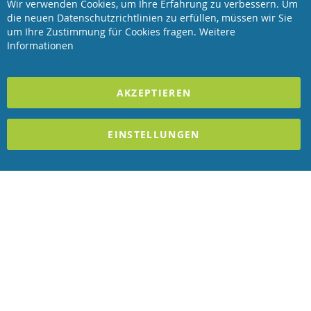
Wir verwenden Cookies, um Ihre Erfahrung zu verbessern. Um
Clo
die neuen Datenschutzrichtlinien zu erfüllen, müssen wir Sie
Coo
Revisage GmbH
Bar
um Ihre Zustimmung für Cookies fragen.
Weitere
Informationen
2023 REVISAGE GMBH - ALLE RECHTE VORBEHALTEN
AKZEPTIEREN
Förderndes Mitglied Galabau Verband Österreich
und Mitglied des
Handeslverband Österreich
EINSTELLUNGEN