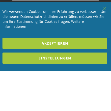
Service
Wir verwenden Cookies, um Ihre Erfahrung zu verbessern. Um
Clo
die neuen Datenschutzrichtlinien zu erfüllen, müssen wir Sie
Coo
Revisage GmbH
Bar
um Ihre Zustimmung für Cookies fragen.
Weitere
Informationen
2023 REVISAGE GMBH - ALLE RECHTE VORBEHALTEN
AKZEPTIEREN
Förderndes Mitglied Galabau Verband Österreich
und Mitglied des
Handeslverband Österreich
EINSTELLUNGEN