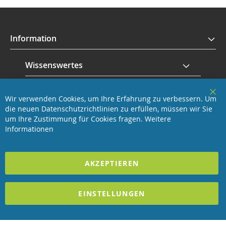
Information
Wissenswertes
Service
Wir verwenden Cookies, um Ihre Erfahrung zu verbessern. Um
Clo
die neuen Datenschutzrichtlinien zu erfüllen, müssen wir Sie
Coo
Revisage GmbH
Bar
um Ihre Zustimmung für Cookies fragen.
Weitere
Informationen
2023 REVISAGE GMBH - ALLE RECHTE VORBEHALTEN
AKZEPTIEREN
Förderndes Mitglied Galabau Verband Österreich
und Mitglied des
Handeslverband Österreich
EINSTELLUNGEN