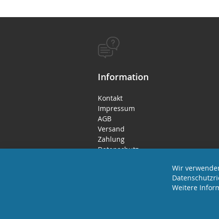
Information
Kontakt
Impressum
AGB
Versand
Zahlung
Datenschutz
Rücktritts- / Widerrufsrecht
Wir verwenden
Datenschutzri
Weitere Infor
2023 REVISAGE GMBH - ALLE RECHTE VORB