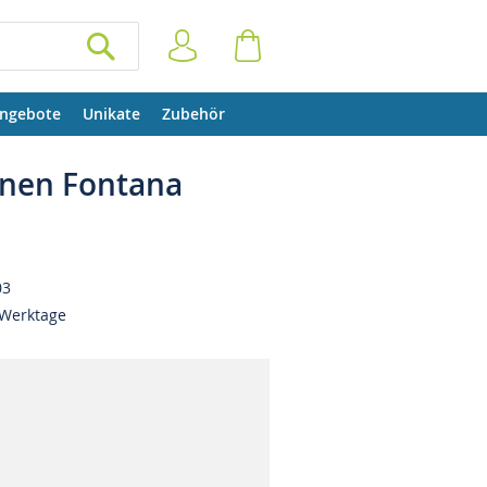
Anmelden
Warenkorb
SUCHEN
ngebote
Unikate
Zubehör
nnen Fontana
03
 Werktage