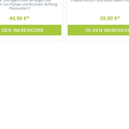
lk- und Algenmittel verlängert die
Praktisches Ein- und Ausschalten m
r von Pumpe und Brunnen. Achtung
Preisvorteil !!
44,90 €
39,90 €
N DEN WARENKORB
IN DEN WARENKO