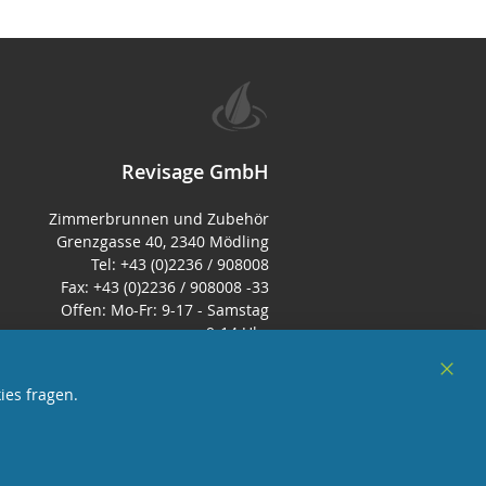
Revisage GmbH
Zimmerbrunnen und Zubehör
Grenzgasse 40, 2340 Mödling
Tel: +43 (0)2236 / 908008
Fax: +43 (0)2236 / 908008 -33
Offen: Mo-Fr: 9-17 - Samstag
9-14 Uhr
E-Mail:
office@zimmerbrunnen.co.at
Clos
ies fragen.
Cook
Bar
sterreich
und Mitglied des Handeslverband