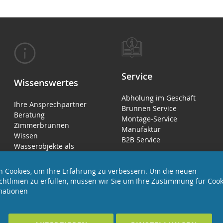
Service
Wissenswertes
Abholung im Geschäft
Ihre Ansprechpartner
Brunnen Service
Beratung
Montage-Service
Zimmerbrunnen
Manufaktur
Wissen
B2B Service
Wasserobjekte als
Luftbefeuchter
 Cookies, um Ihre Erfahrung zu verbessern. Um die neuen
chtlinien zu erfüllen, müssen wir Sie um Ihre Zustimmung für Cook
mationen
EHALTEN
Förderndes Mitglied Galabau Verband Ö