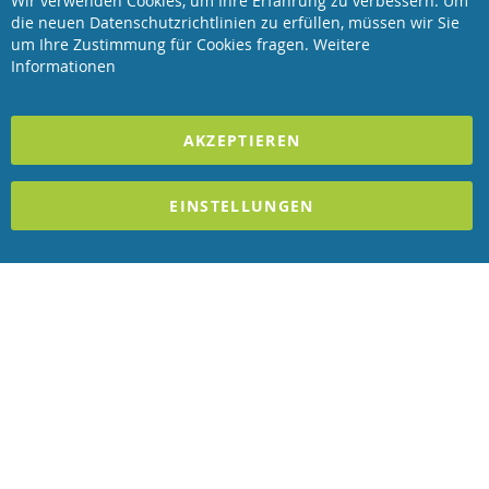
Wir verwenden Cookies, um Ihre Erfahrung zu verbessern. Um
Clo
die neuen Datenschutzrichtlinien zu erfüllen, müssen wir Sie
Coo
Revisage GmbH
Bar
um Ihre Zustimmung für Cookies fragen.
Weitere
Informationen
2023 REVISAGE GMBH - ALLE RECHTE VORBEHALTEN
AKZEPTIEREN
Förderndes Mitglied Galabau Verband Österreich
und Mitglied des
Handeslverband Österreich
EINSTELLUNGEN