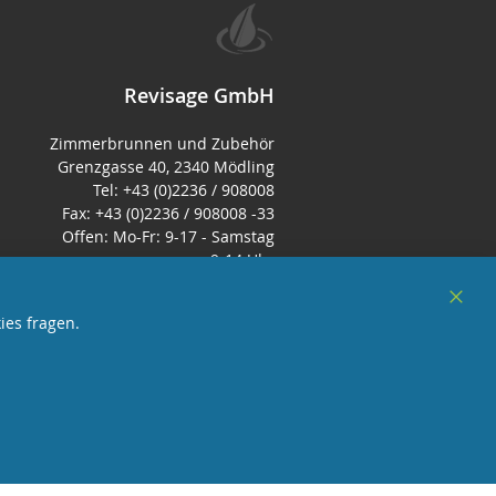
Revisage GmbH
Zimmerbrunnen und Zubehör
Grenzgasse 40, 2340 Mödling
Tel: +43 (0)2236 / 908008
Fax: +43 (0)2236 / 908008 -33
Offen: Mo-Fr: 9-17 - Samstag
9-14 Uhr
E-Mail:
office@zimmerbrunnen.co.at
Clos
ies fragen.
Cook
Bar
sterreich
und Mitglied des Handeslverband
Österreich