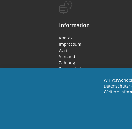
Information
Kontakt
Impressum
AGB
Versand
Zahlung
Datenschutz
Rücktritts- / Widerrufsrecht
Wir verwenden
Datenschutzri
Weitere Infor
2023 REVISAGE GMBH - ALLE RECHTE VORB