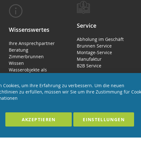
Service
Wissenswertes
Abholung im Geschäft
Ihre Ansprechpartner
Brunnen Service
Beratung
Montage-Service
Zimmerbrunnen
Manufaktur
Wissen
B2B Service
Wasserobjekte als
Luftbefeuchter
 Cookies, um Ihre Erfahrung zu verbessern. Um die neuen
chtlinien zu erfüllen, müssen wir Sie um Ihre Zustimmung für Cook
mationen
EHALTEN
Förderndes Mitglied Galabau Verband Ö
AKZEPTIEREN
EINSTELLUNGEN