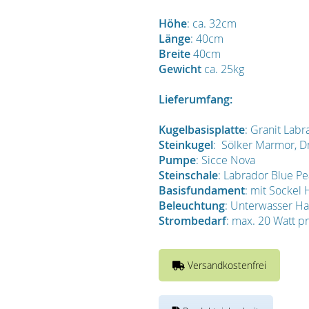
Höhe
: ca. 32cm
Länge
: 40cm
Breite
40cm
Gewicht
ca. 25kg
Lieferumfang:
Kugelbasisplatte
: Granit Labr
Steinkugel
: Sölker Marmor, D
Pumpe
: Sicce Nova
Steinschale
: Labrador Blue Pe
Basisfundament
: mit Sockel
Beleuchtung
: Unterwasser H
Strombedarf
: max. 20 Watt p
Versandkostenfrei