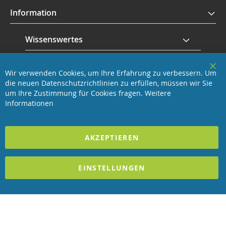
Information
Wissenswertes
Service
Wir verwenden Cookies, um Ihre Erfahrung zu verbessern. Um
Clo
die neuen Datenschutzrichtlinien zu erfüllen, müssen wir Sie
Coo
Revisage GmbH
Bar
um Ihre Zustimmung für Cookies fragen.
Weitere
Informationen
2023 REVISAGE GMBH - ALLE RECHTE VORBEHALTEN
AKZEPTIEREN
Förderndes Mitglied Galabau Verband Österreich
und Mitglied des
Handeslverband Österreich
EINSTELLUNGEN