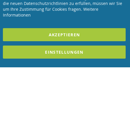
die neuen Datenschutzrichtlinien zu erfüllen, müssen wir Sie
Coo
Revisage GmbH
Bar
um Ihre Zustimmung für Cookies fragen.
Weitere
Informationen
2023 REVISAGE GMBH - ALLE RECHTE VORBEHALTEN
AKZEPTIEREN
Förderndes Mitglied Galabau Verband Österreich
und Mitglied des
Handeslverband Österreich
EINSTELLUNGEN