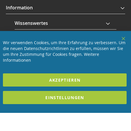
Information
Wissenswertes
Service
Wir verwenden Cookies, um Ihre Erfahrung zu verbessern. Um
Clo
die neuen Datenschutzrichtlinien zu erfüllen, müssen wir Sie
Coo
Revisage GmbH
Bar
um Ihre Zustimmung für Cookies fragen.
Weitere
Informationen
2023 REVISAGE GMBH - ALLE RECHTE VORBEHALTEN
AKZEPTIEREN
Förderndes Mitglied Galabau Verband Österreich
und Mitglied des
Handeslverband Österreich
EINSTELLUNGEN