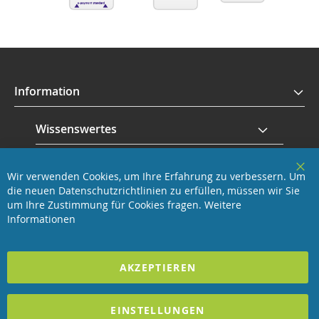
Information
Wissenswertes
Service
Wir verwenden Cookies, um Ihre Erfahrung zu verbessern. Um
Clo
die neuen Datenschutzrichtlinien zu erfüllen, müssen wir Sie
Coo
Revisage GmbH
Bar
um Ihre Zustimmung für Cookies fragen.
Weitere
Informationen
2023 REVISAGE GMBH - ALLE RECHTE VORBEHALTEN
AKZEPTIEREN
Förderndes Mitglied Galabau Verband Österreich
und Mitglied des
Handeslverband Österreich
EINSTELLUNGEN