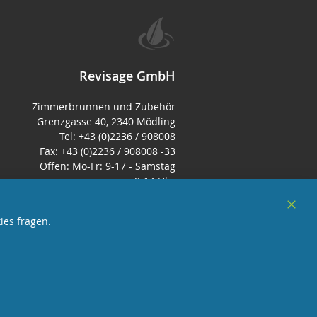
Revisage GmbH
Zimmerbrunnen und Zubehör
Grenzgasse 40, 2340 Mödling
Tel: +43 (0)2236 / 908008
Fax: +43 (0)2236 / 908008 -33
Offen: Mo-Fr: 9-17 - Samstag
9-14 Uhr
E-Mail:
office@zimmerbrunnen.co.at
Clos
ies fragen.
Cook
Bar
sterreich
und Mitglied des Handeslverband
Österreich