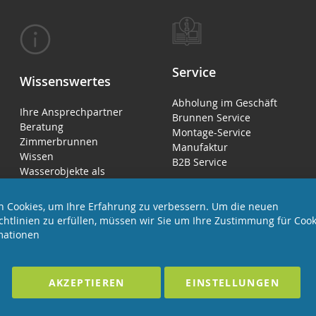
Service
Wissenswertes
Abholung im Geschäft
Ihre Ansprechpartner
Brunnen Service
Beratung
Montage-Service
Zimmerbrunnen
Manufaktur
Wissen
B2B Service
Wasserobjekte als
Luftbefeuchter
 Cookies, um Ihre Erfahrung zu verbessern. Um die neuen
chtlinien zu erfüllen, müssen wir Sie um Ihre Zustimmung für Cook
mationen
EHALTEN
Förderndes Mitglied Galabau Verband Ö
AKZEPTIEREN
EINSTELLUNGEN