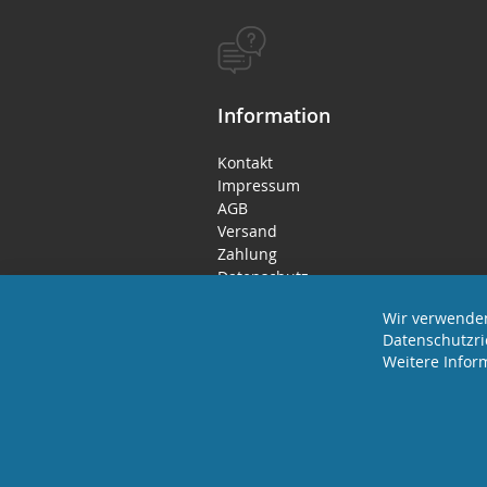
Information
Kontakt
Impressum
AGB
Versand
Zahlung
Datenschutz
Rücktritts- / Widerrufsrecht
Wir verwenden
Datenschutzri
Weitere Infor
2023 REVISAGE GMBH - ALLE RECHTE VORB