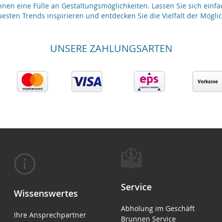
nen eine Fülle an Gestaltungsmöglichkeiten. Lassen Sie sich einfa
esten Trends inspirieren und entdecken Sie die Vielfalt der Möglic
UNSERE ZAHLUNGSARTEN
Service
Wissenswertes
Abholung im Geschäft
Ihre Ansprechpartner
Brunnen Service