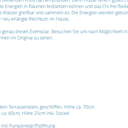
fließenden Fluss nachempfunden. Denn Flüsse liefern gutes Chi
te Energien in Räumen festsetzen können und das Chi frei fließ
s Wasser greifbar und sammeln es. Die Energien werden gebün
r neu erlangte Reichtum im Hause.
en genau dieses Exemplar. Besuchen Sie uns nach Möglichkeit i
nnen im Original zu sehen.
ein Terrassenstein, geschliffen, Höhe ca. 70cm
Ø ca. 60cm, Höhe 25cm inkl. Sockel
 mit Pumpeneigriffsöffnung