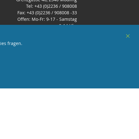
Tel: +43 (0)2236 / 908008
Fax: +43 (0)2236 / 908008 -33
Offen: Mo-Fr: 9-17 - Samstag
9-14 Uhr
E-Mail:
office@zimmerbrunnen.co.at
Clos
ies fragen.
Cook
Bar
sterreich
und Mitglied des Handeslverband
Österreich