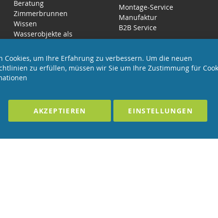
Beratung
Montage-Service
Zimmerbrunnen
Manufaktur
Wissen
B2B Service
Wasserobjekte als
Luftbefeuchter
 Cookies, um Ihre Erfahrung zu verbessern. Um die neuen
chtlinien zu erfüllen, müssen wir Sie um Ihre Zustimmung für Cook
mationen
EHALTEN
Förderndes Mitglied Galabau Verband Ö
AKZEPTIEREN
EINSTELLUNGEN