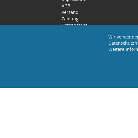
AGB
Versand
Zahlung
Datenschutz
Rücktritts- / Widerrufsrecht
Wir verwenden
Datenschutzri
Weitere Infor
2023 REVISAGE GMBH - ALLE RECHTE VORB