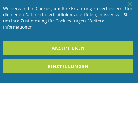
Service
Wir verwenden Cookies, um Ihre Erfahrung zu verbessern. Um
Clo
die neuen Datenschutzrichtlinien zu erfüllen, müssen wir Sie
Coo
Revisage GmbH
Bar
um Ihre Zustimmung für Cookies fragen.
Weitere
Informationen
2023 REVISAGE GMBH - ALLE RECHTE VORBEHALTEN
AKZEPTIEREN
Förderndes Mitglied Galabau Verband Österreich
und Mitglied des
Handeslverband Österreich
EINSTELLUNGEN