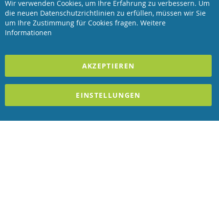
Wir verwenden Cookies, um Ihre Erfahrung zu verbessern. Um
Clo
die neuen Datenschutzrichtlinien zu erfüllen, müssen wir Sie
Coo
Revisage GmbH
Bar
um Ihre Zustimmung für Cookies fragen.
Weitere
Informationen
2023 REVISAGE GMBH - ALLE RECHTE VORBEHALTEN
AKZEPTIEREN
Förderndes Mitglied Galabau Verband Österreich
und Mitglied des
Handeslverband Österreich
EINSTELLUNGEN