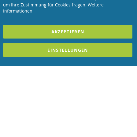
Revisage GmbH
Bar
um Ihre Zustimmung für Cookies fragen.
Weitere
Informationen
2023 REVISAGE GMBH - ALLE RECHTE VORBEHALTEN
AKZEPTIEREN
Förderndes Mitglied Galabau Verband Österreich
und Mitglied des
Handeslverband Österreich
EINSTELLUNGEN