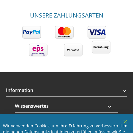
UNSERE ZAHLUNGSARTEN
Information
Wissenswertes
Service
Wir verwenden Cookies, um Ihre Erfahrung zu verbessern. Um
Clo
die neuen Datenschutzrichtlinien zu erfüllen, müssen wir Sie
Coo