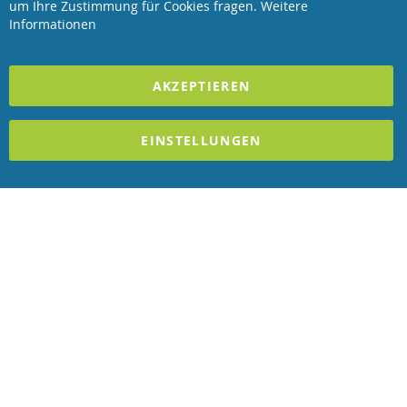
Bar
um Ihre Zustimmung für Cookies fragen.
Weitere
Informationen
2023 REVISAGE GMBH - ALLE RECHTE VORBEHALTEN
AKZEPTIEREN
Förderndes Mitglied Galabau Verband Österreich
und Mitglied des
Handeslverband Österreich
EINSTELLUNGEN