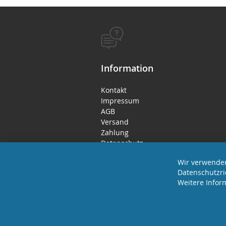
Information
Kontakt
Impressum
AGB
Versand
Zahlung
Datenschutz
Rücktritts- / Widerrufsrecht
Wir verwenden
Datenschutzri
Weitere Infor
2023 REVISAGE GMBH - ALLE RECHTE VORB