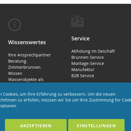
Service
Wissenswertes
Abholung im Geschäft
Ihre Ansprechpartner
Brunnen Service
Beratung
Montage-Service
Zimmerbrunnen
Manufaktur
Wissen
B2B Service
Wasserobjekte als
Luftbefeuchter
 Cookies, um Ihre Erfahrung zu verbessern. Um die neuen
chtlinien zu erfüllen, müssen wir Sie um Ihre Zustimmung für Cook
mationen
EHALTEN
Förderndes Mitglied Galabau Verband Ö
AKZEPTIEREN
EINSTELLUNGEN