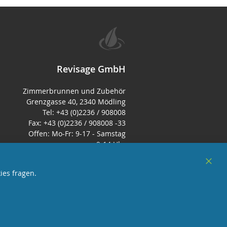
Revisage GmbH
Zimmerbrunnen und Zubehör
Grenzgasse 40, 2340 Mödling
Tel: +43 (0)2236 / 908008
Fax: +43 (0)2236 / 908008 -33
Offen: Mo-Fr: 9-17 - Samstag
9-14 Uhr
E-Mail:
office@zimmerbrunnen.co.at
Clos
ies fragen.
Cook
Bar
sterreich
und Mitglied des Handeslverband
Österreich