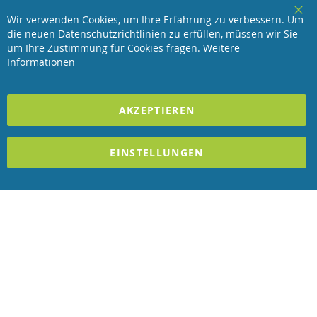
Service
Wir verwenden Cookies, um Ihre Erfahrung zu verbessern. Um
Clo
die neuen Datenschutzrichtlinien zu erfüllen, müssen wir Sie
Coo
Revisage GmbH
Bar
um Ihre Zustimmung für Cookies fragen.
Weitere
Informationen
2023 REVISAGE GMBH - ALLE RECHTE VORBEHALTEN
AKZEPTIEREN
Förderndes Mitglied Galabau Verband Österreich
und Mitglied des
Handeslverband Österreich
EINSTELLUNGEN