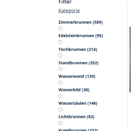
Filter
Kategorie
Artikel
Zimmerbrunnen
589
Artikel
Edelsteinbrunnen
95
Artikel
Tischbrunnen
214
Artikel
Standbrunnen
352
Artikel
Wasserwand
139
Artikel
Wasserbild
36
Artikel
Wassersäulen
146
Artikel
Lichtbrunnen
82
Artikel
Kugelbrunnen
152