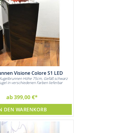
unnen Visione Colore S1 LED
Kugelbrunnen Höhe 75cm, Gefäß schwarz
ugel in verschiedenen Farben lieferbar
ab
399,00 €
N DEN WARENKORB