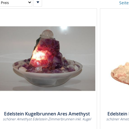
In
Seite
absteigender
Reihenfolge
Edelstein Kugelbrunnen Ares Amethyst
Edelstein
schöner Amethyst Edelstein Zimmerbrunnen inkl. Kugel
schöner Ameth