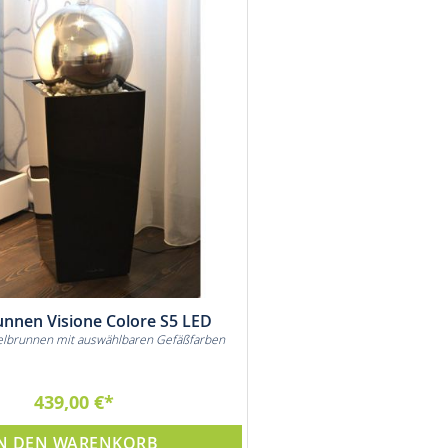
unnen Visione Colore S5 LED
elbrunnen mit auswählbaren Gefäßfarben
439,00 €
N DEN WARENKORB