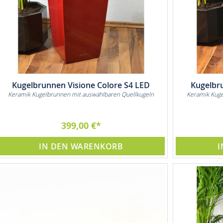
Kugelbrunnen Visione Colore S4 LED
Kugelbr
Keramik Kugelbrunnen mit auswählbaren Quellkugeln
Keramik Kuge
399,00 €
IN DEN WARENKORB
I