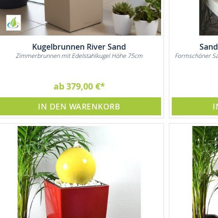
Kugelbrunnen River Sand
Sand
Zimmerbrunnen mit Edelstahlkugel Höhe 75cm
Formschöner Sa
ab
379,00 €
IN DEN WARENKORB
I