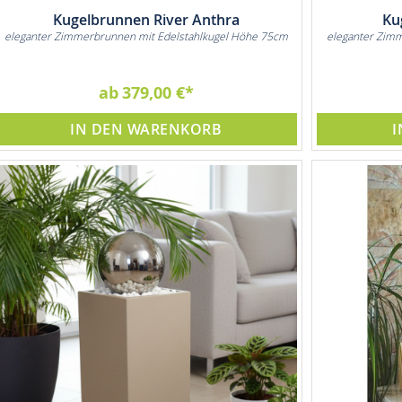
Kugelbrunnen River Anthra
Ku
eleganter Zimmerbrunnen mit Edelstahlkugel Höhe 75cm
eleganter Zim
ab
379,00 €
IN DEN WARENKORB
I