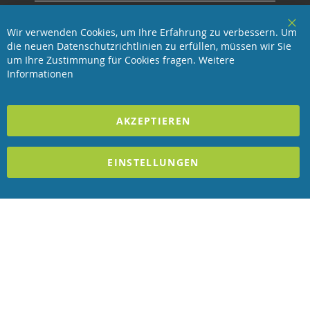
Service
Wir verwenden Cookies, um Ihre Erfahrung zu verbessern. Um
Clo
die neuen Datenschutzrichtlinien zu erfüllen, müssen wir Sie
Coo
Revisage GmbH
Bar
um Ihre Zustimmung für Cookies fragen.
Weitere
Informationen
2023 REVISAGE GMBH - ALLE RECHTE VORBEHALTEN
AKZEPTIEREN
Förderndes Mitglied Galabau Verband Österreich
und Mitglied des
Handeslverband Österreich
EINSTELLUNGEN