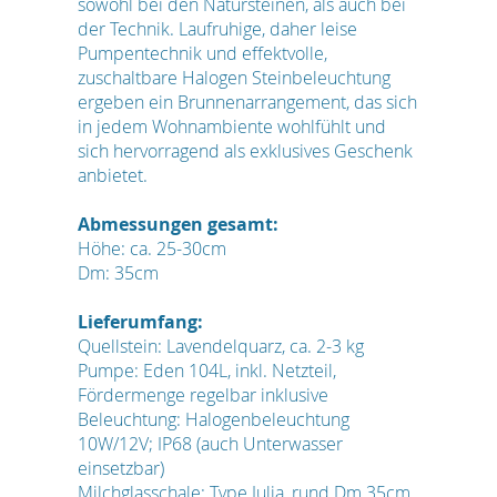
sowohl bei den Natursteinen, als auch bei
der Technik. Laufruhige, daher leise
Pumpentechnik und effektvolle,
zuschaltbare Halogen Steinbeleuchtung
ergeben ein Brunnenarrangement, das sich
in jedem Wohnambiente wohlfühlt und
sich hervorragend als exklusives Geschenk
anbietet.
Abmessungen gesamt:
Höhe: ca. 25-30cm
Dm: 35cm
Lieferumfang:
Quellstein: Lavendelquarz, ca. 2-3 kg
Pumpe: Eden 104L, inkl. Netzteil,
Fördermenge regelbar inklusive
Beleuchtung: Halogenbeleuchtung
10W/12V; IP68 (auch Unterwasser
einsetzbar)
Milchglasschale: Type Julia, rund Dm 35cm,