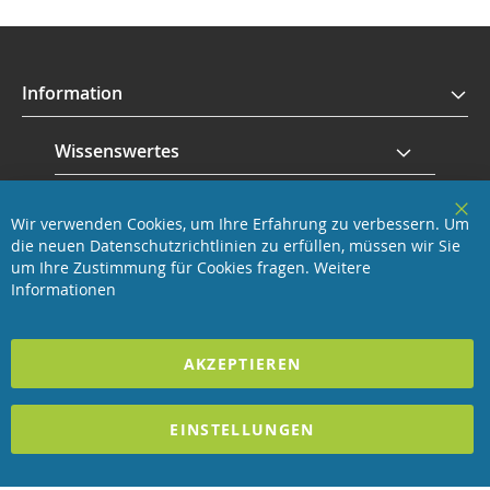
Information
Wissenswertes
Service
Wir verwenden Cookies, um Ihre Erfahrung zu verbessern. Um
Clo
die neuen Datenschutzrichtlinien zu erfüllen, müssen wir Sie
Coo
Revisage GmbH
Bar
um Ihre Zustimmung für Cookies fragen.
Weitere
Informationen
2023 REVISAGE GMBH - ALLE RECHTE VORBEHALTEN
AKZEPTIEREN
Förderndes Mitglied Galabau Verband Österreich
und Mitglied des
Handeslverband Österreich
EINSTELLUNGEN