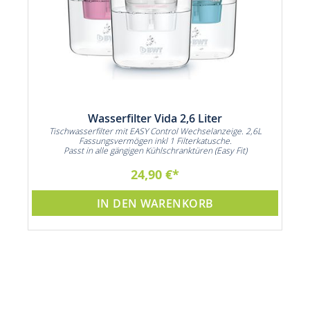
Wasserfilter Vida 2,6 Liter
n
Tischwasserfilter mit EASY Control Wechselanzeige. 2,6L
3
Fassungsvermögen inkl 1 Filterkatusche.
Passt in alle gängigen Kühlschranktüren (Easy Fit)
24,90 €
IN DEN WARENKORB