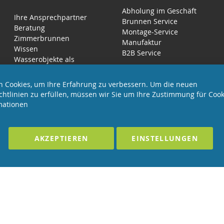
Abholung im Geschäft
Ihre Ansprechpartner
Brunnen Service
Beratung
Montage-Service
Zimmerbrunnen
Manufaktur
Wissen
B2B Service
Wasserobjekte als
Luftbefeuchter
 Cookies, um Ihre Erfahrung zu verbessern. Um die neuen
chtlinien zu erfüllen, müssen wir Sie um Ihre Zustimmung für Cook
mationen
EHALTEN
Förderndes Mitglied Galabau Verband Ö
AKZEPTIEREN
EINSTELLUNGEN