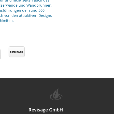
ur und nicht selten auch das
Wasserwände und Wandbrunnen,
Ausführungen der rund 500
ch von den attraktiven Designs
hkeiten.
Revisage GmbH