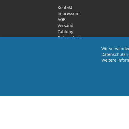
Kontakt
Impressum
AGB
Versand
Zahlung
Datenschutz
Rücktritts- / Widerrufsrecht
Wir verwenden
Datenschutzri
Weitere Infor
2023 REVISAGE GMBH - ALLE RECHTE VORB