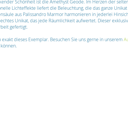
kender Schönheit ist die Amethyst Geode. Im Herzen der selten
onelle Lichteffekte liefert die Beleuchtung, die das ganze Unikat
nsäule aus Palissandro Marmor harmonieren in jederlei Hinsich
chtes Unikat, das jede Räumlichkeit aufwertet. Dieser exklusiv
eit gefertigt.
en exakt dieses Exemplar. Besuchen Sie uns gerne in unserem
A
 können.