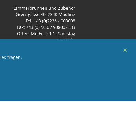
Zimmerbrunnen und Zubehör
Grenzgasse 40, 2340 Mödling
Tel: +43 (0)2236 / 908008
Fax: +43 (0)2236 / 908008 -33
Offen: Mo-Fr: 9-17 - Samstag
9-14 Uhr
E-Mail:
office@zimmerbrunnen.co.at
Clos
ies fragen.
Cook
Bar
sterreich
und Mitglied des Handeslverband
Österreich