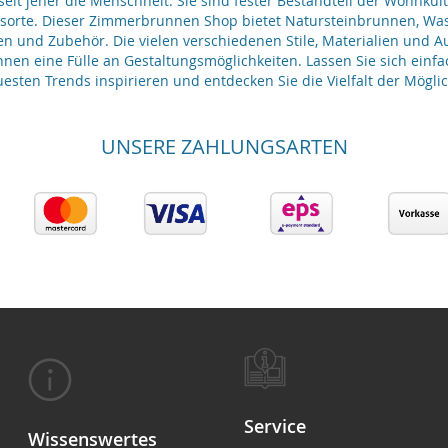
it jeher die Menschheit. Sie sind fester Bestandteil der Wohnkult
gsorte. Dieser Zimmerbrunnen Shop bietet Natursteinbrunnen, 
en und Zubehör. Die vielen verschiedenen Stile, Materialien und 
nen eine Fülle an Gestaltungsmöglichkeiten. Lassen Sie sich einfa
esten Trends inspirieren und entdecken Sie die Vielfalt der Möglic
UNSERE ZAHLUNGSARTEN
Service
Wissenswertes