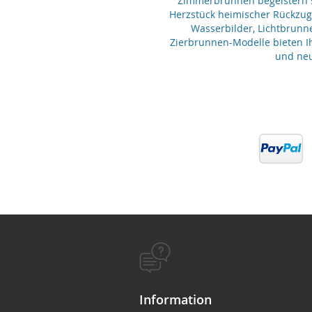
Zimmerbrunnen begeistern se
Herzstück heimischer Rückzu
Wasserbilder, Lichtbrunn
Zierbrunnen-Modelle bieten Ih
und neu
Information