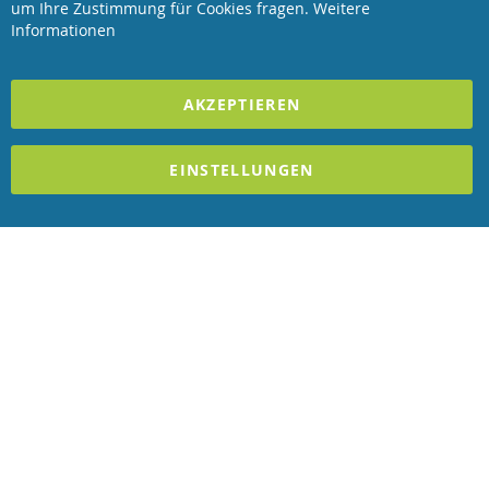
Bar
um Ihre Zustimmung für Cookies fragen.
Weitere
Informationen
2023 REVISAGE GMBH - ALLE RECHTE VORBEHALTEN
AKZEPTIEREN
Förderndes Mitglied Galabau Verband Österreich
und Mitglied des
Handeslverband Österreich
EINSTELLUNGEN