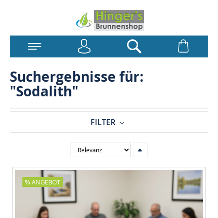
Anmelden
Warenk
Suchen
Suchergebnisse für:
"Sodalith"
FILTER
In
aufsteigender
Reihenfolge
% ANGEBOT