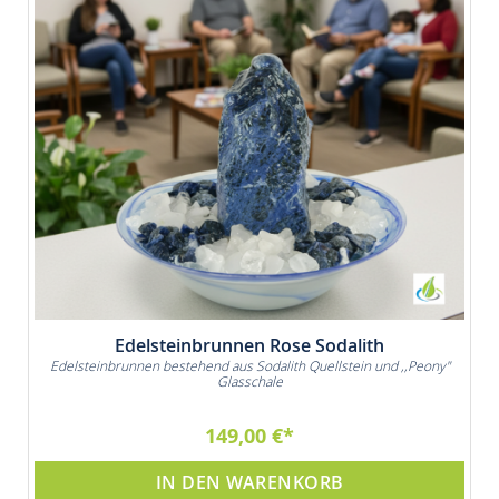
Edelsteinbrunnen Rose Sodalith
Edelsteinbrunnen bestehend aus Sodalith Quellstein und ,,Peony"
Glasschale
149,00 €
IN DEN WARENKORB