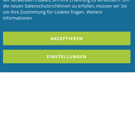
Clo
die neuen Datenschutzrichtlinien zu erfüllen, müssen wir Sie
Coo
Revisage GmbH
Bar
um Ihre Zustimmung für Cookies fragen.
Weitere
Informationen
2023 REVISAGE GMBH - ALLE RECHTE VORBEHALTEN
AKZEPTIEREN
Förderndes Mitglied Galabau Verband Österreich
und Mitglied des
Handeslverband Österreich
EINSTELLUNGEN