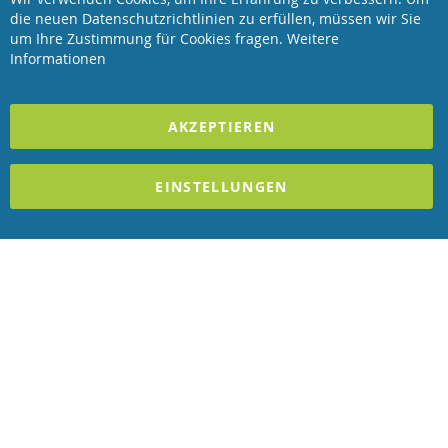
Clo
die neuen Datenschutzrichtlinien zu erfüllen, müssen wir Sie
Coo
Revisage GmbH
Bar
um Ihre Zustimmung für Cookies fragen.
Weitere
Informationen
2023 REVISAGE GMBH - ALLE RECHTE VORBEHALTEN
AKZEPTIEREN
Förderndes Mitglied Galabau Verband Österreich
und Mitglied des
Handeslverband Österreich
EINSTELLUNGEN