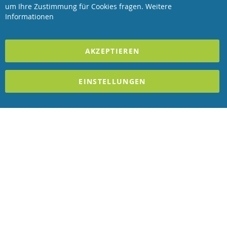
Revisage GmbH
Bar
um Ihre Zustimmung für Cookies fragen.
Weitere
Informationen
2023 REVISAGE GMBH - ALLE RECHTE VORBEHALTEN
AKZEPTIEREN
Förderndes Mitglied Galabau Verband Österreich
und Mitglied des
Handeslverband Österreich
EINSTELLUNGEN